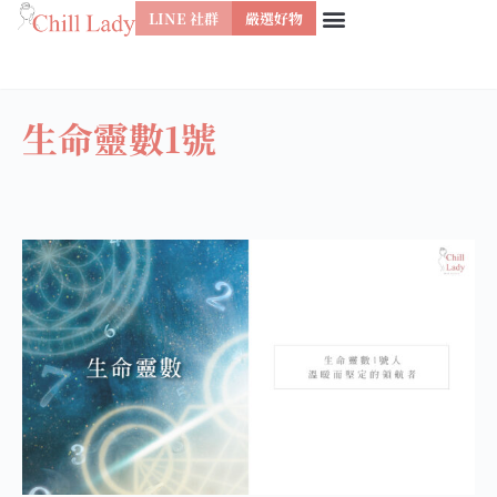
LINE 社群
嚴選好物
跳
至
主
生命靈數1號
要
內
容