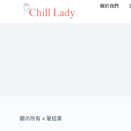
關於我們
跳
至
主
要
內
容
顯示所有 4 筆結果