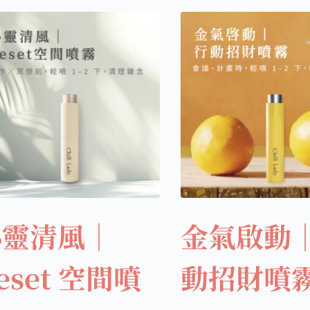
心靈清風｜
金氣啟動
eset 空間噴
動招財噴