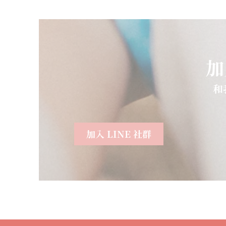
加
和
加入 LINE 社群