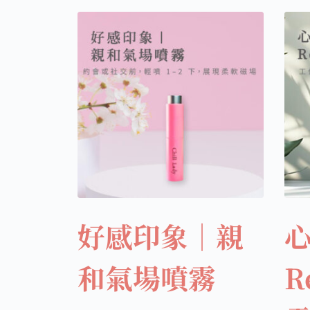
好感印象｜親
和氣場噴霧
R