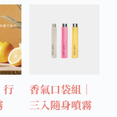
｜行
香氣口袋組｜
霧
三入隨身噴霧