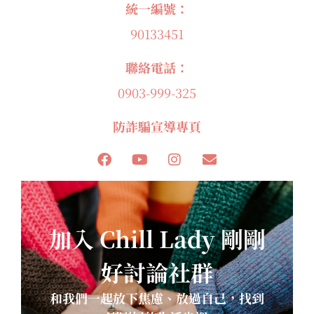
統一編號：
90133451
聯絡電話：
0903-999-325
防詐騙宣導專頁
加入 Chill Lady 剛剛
好討論社群
和我們一起放下焦慮、放過自己，找到