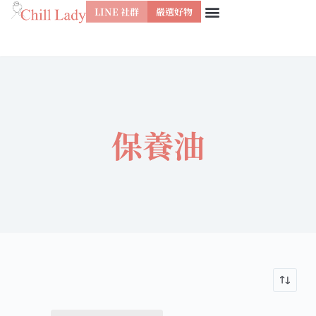
LINE 社群
嚴選好物
跳
至
主
要
內
保養油
容