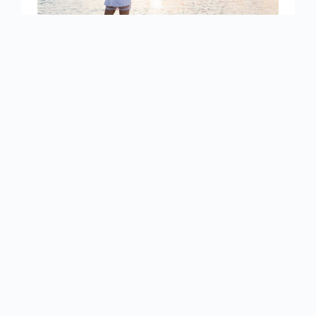
在生活的節奏加上幾個「，」感受一
下自己的狀態⋯
時間永遠不會變長，有時我們太過執著於計劃每
一件事情。但當所有計劃都完成後，卻沒有時間
好好休息。甚至，在這個快節奏、高壓的生活
中，我們習慣了隨手拿起手機無目的地滑動，卻
不習慣停下來，放空一下，思考自己的狀態。