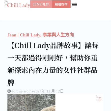
LINE 社群
嚴選好物
跳
至
主
要
Jean | Chill Lady
,
事業與人生方向
內
【Chill Lady品牌故事】讓每
容
一天都過得剛剛好，幫助你重
新探索內在力量的女性社群品
牌
fortrue.aroma
2024年 12 月 12日