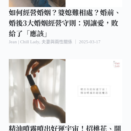
如何經營婚姻？婆媳難相處？婚前、
婚後3大婚姻經營守則：別讓愛，敗
給了「應該」
Jean | Chill Lady
,
夫妻與兩性關係
｜
2025-03-17
精油噴霧噴出好運宇宙！招桃花、開