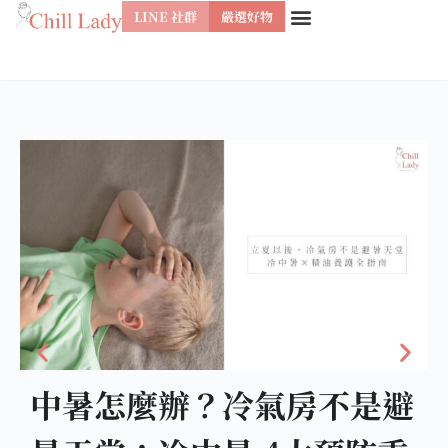
LINE 社群
嚴選好物
跳
至
主
要
內
容
中暑怎麼辦？冷氣房不是避