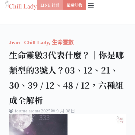
LINE 社群
嚴選好物
跳
至
主
要
Jean | Chill Lady
,
生命靈數
內
生命靈數3代表什麼？｜你是哪
容
類型的3號人？03、12、21、
30、39 / 12、48 / 12，六種組
成全解析
fortrue.aroma
2025年 9 月 08日