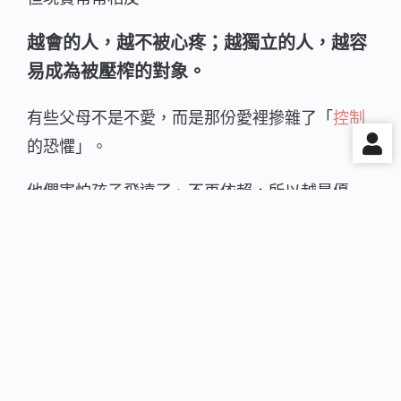
越會的人，越不被心疼；越獨立的人，越容
易成為被壓榨的對象。
有些父母不是不愛，而是那份愛裡摻雜了「
控制
的恐懼」。
他們害怕孩子飛遠了、不再依賴，所以越是優
秀、越有想法的孩子，就越被懷疑、越被限制。
在「你要聽話」和「你應該感恩」的框架下，愛
慢慢變成了勒索。
延伸閱讀：從韓劇《苦盡柑來遇見你》看銀明與
父母：我不是不愛你，只是沒發現我給的愛不夠
平衡