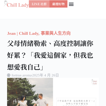
LINE 社群
嚴選好物
跳
至
主
要
Jean | Chill Lady
,
事業與人生方向
內
父母情緒勒索、高度控制讓你
容
好累？「我愛這個家，但我也
想愛我自己」
fortrue.aroma
2025年 4 月 26日