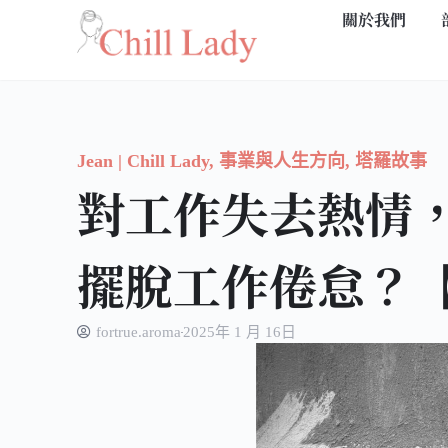
關於我們
跳
至
主
要
內
Jean | Chill Lady
,
事業與人生方向
,
塔羅故事
容
對工作失去熱情
擺脫工作倦怠？
fortrue.aroma
2025年 1 月 16日