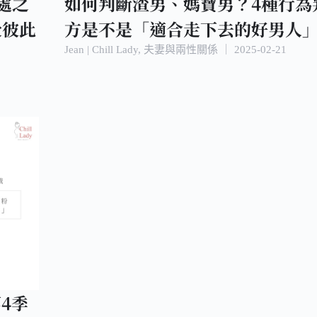
處之
如何判斷渣男、媽寶男？4種行為
受彼此
方是不是「適合走下去的好男人
Jean | Chill Lady
,
夫妻與兩性關係
｜
2025-02-21
第4季