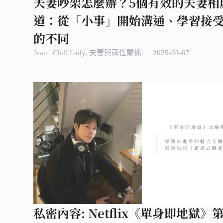
夫妻吵架怎麼辦？5個有效的夫妻相
道：從「小事」開始溝通、學習接
的不同
Jean | Chill Lady
,
夫妻與兩性關係
｜
2025-03-07
私密內容: Netflix《單身即地獄》