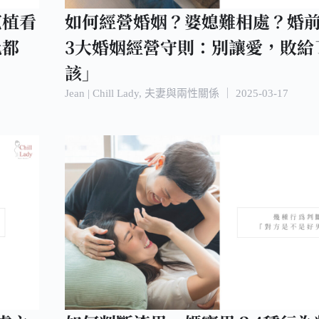
寬植看
如何經營婚姻？婆媳難相處？婚
此都
3大婚姻經營守則：別讓愛，敗給
該」
Jean | Chill Lady
,
夫妻與兩性關係
｜
2025-03-17