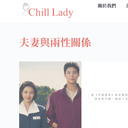
關於我們
跳
至
主
要
夫妻與兩性關係
內
容