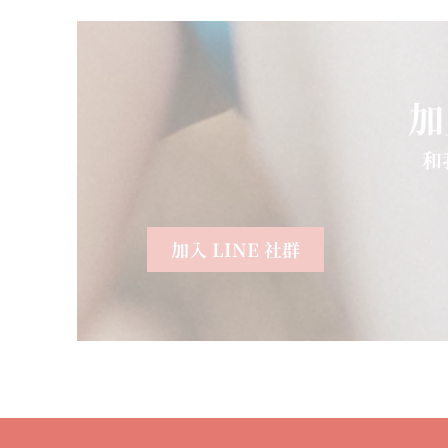
加
和
加入 LINE 社群