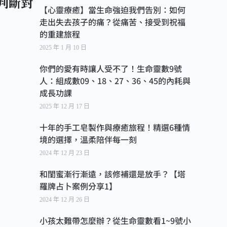
判斷對
【心靈療癒】當生命強迫我們告別：如何
」
走出失去孩子的痛？從痛苦、接受到祝福
的重建旅程
2025 年 1 月 10 日
你們的愛有時讓人受不了！生命靈數9號
人：組成數09、18、27、36、45的內耗與
成長功課
2025 年 12 月 17 日
十年的手工皂製作與療癒旅程！精選6種情
境的選擇，溫柔陪伴每一刻
2024 年 12 月 23 日
和閨蜜漸行漸遠，該修補還是放手？【塔
羅牌占卜案例分享1】
2024 年 12 月 26 日
小孩太難帶怎麼辦？從生命靈數看1~9號小