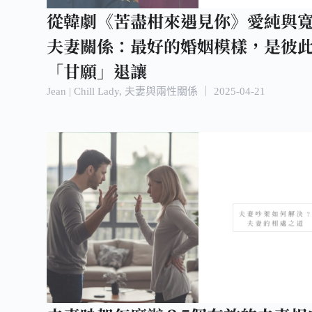
從韓劇《苦盡柑來遇見你》愛純與
夫妻關係：最好的婚姻模樣，是彼
「甘願」退讓
Jean | Chill Lady
,
夫妻與兩性關係
｜
2025-04-21