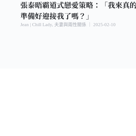
張泰晤霸道式戀愛策略：「我來真
準備好迎接我了嗎？」
Jean | Chill Lady
,
夫妻與兩性關係
｜
2025-02-10