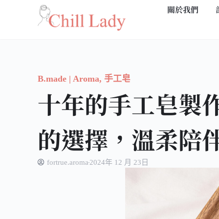
關於我們
跳
至
主
要
內
B.made | Aroma
,
手工皂
容
十年的手工皂製
的選擇，溫柔陪
fortrue.aroma
2024年 12 月 23日