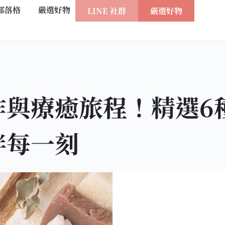
部落格
嚴選好物
LINE 社群
嚴選好物
作與療癒旅程！精選6
伴每一刻